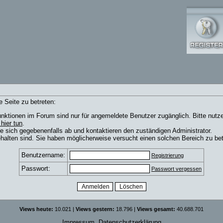
 Seite zu betreten:
nktionen im Forum sind nur für angemeldete Benutzer zugänglich. Bitte nutze
 hier tun
.
e sich gegebenenfalls ab und kontaktieren den zuständigen Administrator.
alten sind. Sie haben möglicherweise versucht einen solchen Bereich zu bet
Benutzername:
Registrierung
Passwort:
Passwort vergessen
Views heute:
10.021 |
Views gestern:
18.796 |
Views gesamt:
40.688.701
Impressum
Datenschutzerklärung