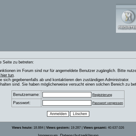
 Seite zu betreten:
nktionen im Forum sind nur für angemeldete Benutzer zugänglich. Bitte nutze
 hier tun
.
e sich gegebenenfalls ab und kontaktieren den zuständigen Administrator.
alten sind. Sie haben möglicherweise versucht einen solchen Bereich zu bet
Benutzername:
Registrierung
Passwort:
Passwort vergessen
Views heute:
18.884 |
Views gestern:
19.287 |
Views gesamt:
40.637.026
Impressum
Datenschutzerklärung