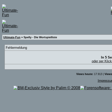
Ultimate-Fun
» Spelly - Die Wortspielliste
Fehlermeldung
In 5 S
oder per Klick
Views heute:
17.913 |
Views
Impress