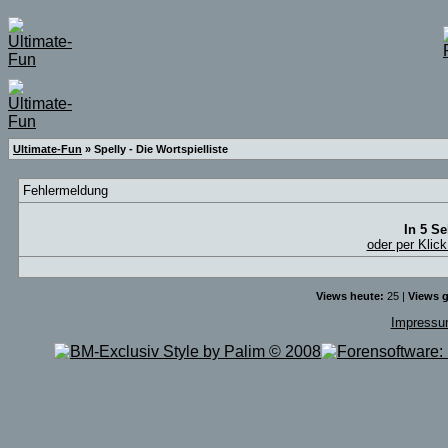
Ultimate-Fun
» Spelly - Die Wortspielliste
Fehlermeldung
In 5 S
oder per Klick
Views heute:
25 |
Views g
Impress