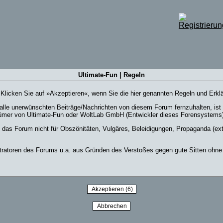
Ultimate-Fun | Regeln
e. Klicken Sie auf »Akzeptieren«, wenn Sie die hier genannten Regeln und Erk
lle unerwünschten Beiträge/Nachrichten von diesem Forum fernzuhalten, ist e
ümer von Ultimate-Fun oder WoltLab GmbH (Entwickler dieses Forensystems) k
, das Forum nicht für Obszönitäten, Vulgäres, Beleidigungen, Propaganda (ex
ratoren des Forums u.a. aus Gründen des Verstoßes gegen gute Sitten ohne w