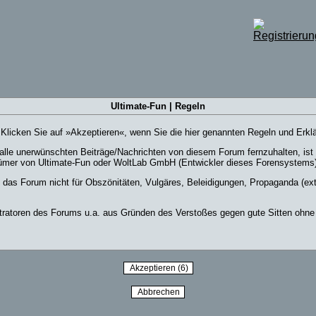
Ultimate-Fun | Regeln
e. Klicken Sie auf »Akzeptieren«, wenn Sie die hier genannten Regeln und Erk
lle unerwünschten Beiträge/Nachrichten von diesem Forum fernzuhalten, ist e
ümer von Ultimate-Fun oder WoltLab GmbH (Entwickler dieses Forensystems) k
, das Forum nicht für Obszönitäten, Vulgäres, Beleidigungen, Propaganda (ex
ratoren des Forums u.a. aus Gründen des Verstoßes gegen gute Sitten ohne w