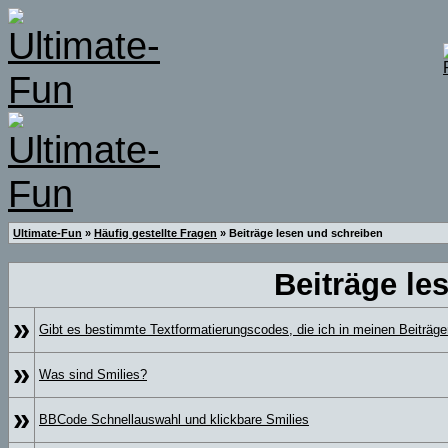
Ultimate-Fun
»
Häufig gestellte Fragen
» Beiträge lesen und schreiben
Beiträge le
»
Gibt es bestimmte Textformatierungscodes, die ich in meinen Beiträg
»
Was sind Smilies?
»
BBCode Schnellauswahl und klickbare Smilies