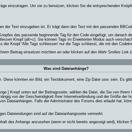
iträge einzutragen. Um sie zu benutzen, klicken Sie die entsprechenden Knöp
en der Text einzugeben ist. Er trägt dann den Text mit den passenden BBCode
Knopfes das passende beginnende Tag für den Code eingefügt, um danach den
liessen
Knopf (alt+c). Sie können Tags im Erweiterten Modus auch verschac
 der Knopf 'Alle Tags schliessen' nur die Tags schliesst, die mit den Codeknö
 Ihrem Beitrag einsetzen möchten an oder klicken auf den
Mehr Smilies
Link (
Was sind Dateianhänge?
. Diese könnten ein Bild, ein Textdokument, eine Zip Datei usw. sein. Es gib
e ] Knopf unten auf der Beitragsseite, wählen die Datei, die Sie von Ihrem l
ängig von der Geschwindigkeit Ihrer Internetverbindung und der Größe der h
on Dateianhängen. Falls der Administrator des Forums dies erlaubt hat, kön
igen Dateiendungen sind auf der Dateianhangsseite vermerkt.
nhalt des Anhangs anzusehen (wenn er nicht bereits angezeigt wird), klicken