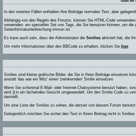
Gibt es
In den meisten Fällen enthalten Ihre Beiträge normalen Text, aber gelegen
Abhängig von den Regeln des Forums, können Sie HTML-Code verwenden, u
verwenden: ein spezielles Set von Tags, die Sie benutzen können, um die g
Seitenformatunterbrechung immun ist.
Es kann auch sein, dass der Administrator die
Smilies
aktiviert hat, die I
Um mehr Informationen über den BBCode zu erhalten, klicken Sie
hier
.
Smilies sind kleine grafische Bilder, die Sie in Ihren Beiträge einsetzen
anstatt 'das war ein Witz' einen 'zwinkernden' Smilie einsetzen.
Wenn Sie schonmal E-Mail- oder Internet-Chatsysteme benutzt haben, sind
wird
:)
in ein lächelndes Gesicht umgewandelt. Um den Smilie Code zu vers
darstellt.
Um eine Liste der Smilies zu sehen, die derzeit von diesem Forum benutzt
Gelegentlich möchten Sie sicher den Text in Ihrem Beitrag nicht in Smili