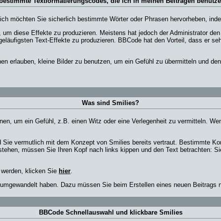
 bestimmte Textformatierungscodes, die ich in meinen Beiträgen benutz
tlich möchten Sie sicherlich bestimmte Wörter oder Phrasen hervorheben, indem
m diese Effekte zu produzieren. Meistens hat jedoch der Administrator de
eläufigsten Text-Effekte zu produzieren. BBCode hat den Vorteil, dass er seh
hnen erlauben, kleine Bilder zu benutzen, um ein Gefühl zu übermitteln und de
Was sind Smilies?
 können, um ein Gefühl, z.B. einen Witz oder eine Verlegenheit zu vermitteln.
 Sie vermutlich mit dem Konzept von Smilies bereits vertraut. Bestimmte K
tehen, müssen Sie Ihren Kopf nach links kippen und den Text betrachten: 
 werden, klicken Sie
hier
.
es umgewandelt haben. Dazu müssen Sie beim Erstellen eines neuen Beitrags n
BBCode Schnellauswahl und klickbare Smilies