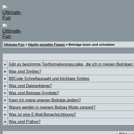
Ultimate-Fun
»
Häufig gestellte Fragen
» Beiträge lesen und schreiben
»
Gibt es bestimmte Textformatierungscodes, die ich in meinen Beiträge
»
Was sind Smilies?
»
BBCode Schnellauswahl und klickbare Smilies
»
Was sind Dateianhänge?
»
Was sind Beitrags-Symbole?
»
Kann ich meine eigenen Beiträge ändern?
»
Warum werden in meinem Beitrag Worte zensiert?
»
Was ist eine E-Mail-Benachrichtigung?
»
Was sind Präfixe?