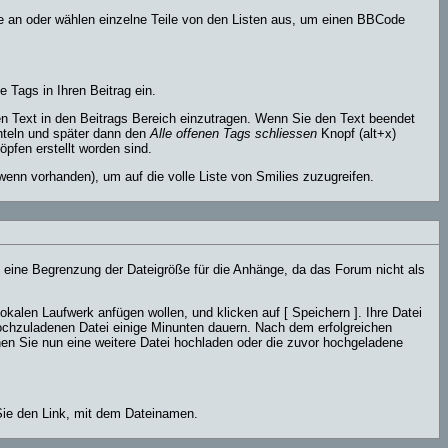
fe an oder wählen einzelne Teile von den Listen aus, um einen BBCode
 Tags in Ihren Beitrag ein.
 Text in den Beitrags Bereich einzutragen. Wenn Sie den Text beendet
hteln und später dann den
Alle offenen Tags schliessen
Knopf (alt+x)
pfen erstellt worden sind.
wenn vorhanden), um auf die volle Liste von Smilies zuzugreifen.
t eine Begrenzung der Dateigröße für die Anhänge, da das Forum nicht als
okalen Laufwerk anfügen wollen, und klicken auf [ Speichern ]. Ihre Datei
ochzuladenen Datei einige Minunten dauern. Nach dem erfolgreichen
nen Sie nun eine weitere Datei hochladen oder die zuvor hochgeladene
 Sie den Link, mit dem Dateinamen.