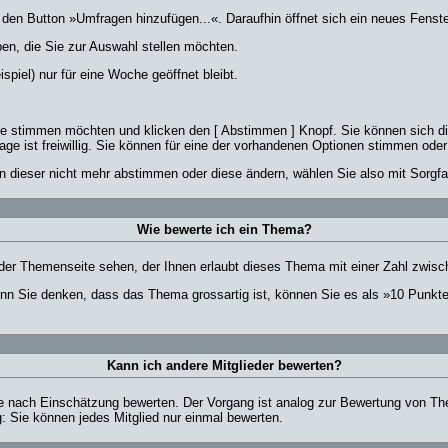
n Button »Umfragen hinzufügen...«. Daraufhin öffnet sich ein neues Fenster
en, die Sie zur Auswahl stellen möchten.
spiel) nur für eine Woche geöffnet bleibt.
Sie stimmen möchten und klicken den [ Abstimmen ] Knopf. Sie können sich d
age ist freiwillig. Sie können für eine der vorhandenen Optionen stimmen od
n dieser nicht mehr abstimmen oder diese ändern, wählen Sie also mit Sorgfal
Wie bewerte ich ein Thema?
er Themenseite sehen, der Ihnen erlaubt dieses Thema mit einer Zahl zwisc
wenn Sie denken, dass das Thema grossartig ist, können Sie es als »10 Punkt
Kann ich andere Mitglieder bewerten?
r je nach Einschätzung bewerten. Der Vorgang ist analog zur Bewertung von T
 Sie können jedes Mitglied nur einmal bewerten.