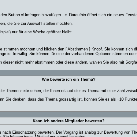
n Button »Umfragen hinzufügen...«. Daraufhin öffnet sich ein neues Fenster
en, die Sie zur Auswahl stellen möchten.
spiel) nur für eine Woche geöffnet bleibt.
Sie stimmen möchten und klicken den [ Abstimmen ] Knopf. Sie können sich d
age ist freiwillig. Sie können für eine der vorhandenen Optionen stimmen od
n dieser nicht mehr abstimmen oder diese ändern, wählen Sie also mit Sorgfal
Wie bewerte ich ein Thema?
er Themenseite sehen, der Ihnen erlaubt dieses Thema mit einer Zahl zwisc
wenn Sie denken, dass das Thema grossartig ist, können Sie es als »10 Punkt
Kann ich andere Mitglieder bewerten?
r je nach Einschätzung bewerten. Der Vorgang ist analog zur Bewertung von T
 Sie können jedes Mitglied nur einmal bewerten.