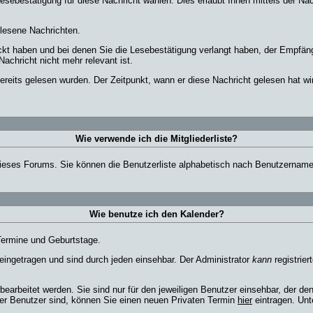
esebestätigung für diese Nachricht wählen. Dies erlaubt Ihnen mittels der N
elesene Nachrichten.
ickt haben und bei denen Sie die Lesebestätigung verlangt haben, der Empfän
Nachricht nicht mehr relevant ist.
reits gelesen wurden. Der Zeitpunkt, wann er diese Nachricht gelesen hat wi
Wie verwende ich die Mitgliederliste?
r dieses Forums. Sie können die Benutzerliste alphabetisch nach Benutzernam
Wie benutze ich den Kalender?
 Termine und Geburtstage.
ingetragen und sind durch jeden einsehbar. Der Administrator
kann
registrier
arbeitet werden. Sie sind nur für den jeweiligen Benutzer einsehbar, der den 
ter Benutzer sind, können Sie einen neuen Privaten Termin
hier
eintragen. Unt