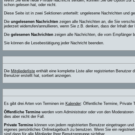
Wenn Sie eine neue Private Nachricht senden, können Sie die Option zur L
schon gelesen hat, oder nicht.
Diese Seite ist in zwei Sektionen unterteilt: ungelesene Nachrichten und g
Die
ungelesenen Nachrichten
zeigen alle Nachrichten an, die Sie versch
jederzeit widerrufen/annullieren, wenn Sie z.B. denken, dass der Inhalt der 
Die
gelesenen Nachrichten
zeigen alle Nachrichten, die vom Empfänger be
Sie können die Lesebestätigung jeder Nachricht beenden.
Die
Mitgliederliste
enthält eine komplette Liste aller registrierten Benutze
Benutzer erstellt hat, sortiert anzeigen.
Es gibt drei Arten von Terminen im
Kalender
: Öffentliche Termine, Private
Öffentliche Termine
werden vom Administrator oder von den Moderatoren e
dies aber nicht der Fall.
Private Termine
können von jedem registrierten Benutzer eingetragen und be
eigenes persönliches Onlinetagebuch zu benutzen. Wenn Sie ein registrier
sind dann für alle Mitglieder Ihrer Benutzergruppe sichtbar.