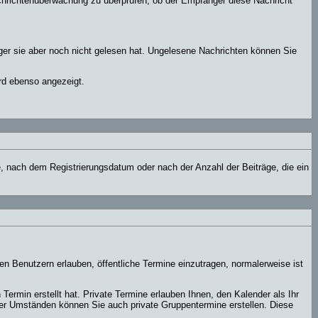
achrichtenüberwachung zu überprüfen, ob der Empfänger diese Nachricht
ger sie aber noch nicht gelesen hat. Ungelesene Nachrichten können Sie
rd ebenso angezeigt.
e, nach dem Registrierungsdatum oder nach der Anzahl der Beiträge, die ein
ten Benutzern erlauben, öffentliche Termine einzutragen, normalerweise ist
Termin erstellt hat. Private Termine erlauben Ihnen, den Kalender als Ihr
er Umständen können Sie auch private Gruppentermine erstellen. Diese