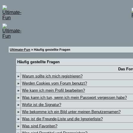
Ultimate-Fun
» Häufig gestellte Fragen
Häufig gestellte Fragen
Das For
»
Warum sollte ich mich registrieren?
»
Werden Cookies vom Forum benutzt?
»
Wie kann ich mein Profil bearbeiten?
»
Was kann ich tun, wenn ich mein Passwort vergessen habe?
»
Wofür ist die Signatur?
»
Wie bekomme ich ein Bild unter meinen Benutzernamen?
»
Was ist die Freunde-Liste und die Ignorierliste?
»
Was sind Favoriten?