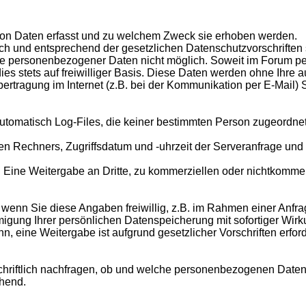
 von Daten erfasst und zu welchem Zweck sie erhoben werden.
h und entsprechend der gesetzlichen Datenschutzvorschriften 
be personenbezogener Daten nicht möglich. Soweit im Forum 
ies stets auf freiwilliger Basis. Diese Daten werden ohne Ihre 
ertragung im Internet (z.B. bei der Kommunikation per E-Mail)
utomatisch Log-Files, die keiner bestimmten Person zugeordne
n Rechners, Zugriffsdatum und -uhrzeit der Serveranfrage und
ine Weitergabe an Dritte, zu kommerziellen oder nichtkommerzi
wenn Sie diese Angaben freiwillig, z.B. im Rahmen einer Anfrag
igung Ihrer persönlichen Datenspeicherung mit sofortiger Wirkung
n, eine Weitergabe ist aufgrund gesetzlicher Vorschriften erford
hriftlich nachfragen, ob und welche personenbezogenen Daten 
ehend.