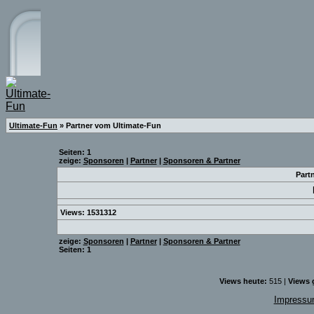
Ultimate-Fun
» Partner vom Ultimate-Fun
Seiten: 1
zeige:
Sponsoren
|
Partner
|
Sponsoren & Partner
Part
Views: 1531312
zeige:
Sponsoren
|
Partner
|
Sponsoren & Partner
Seiten: 1
Views heute:
515 |
Views 
Impress