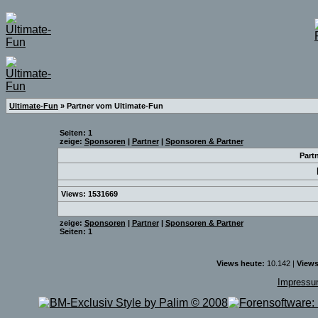
Ultimate-Fun
» Partner vom Ultimate-Fun
Seiten: 1
zeige:
Sponsoren
|
Partner
|
Sponsoren & Partner
Part
Views: 1531669
zeige:
Sponsoren
|
Partner
|
Sponsoren & Partner
Seiten: 1
Views heute:
10.142 |
Views
Impress