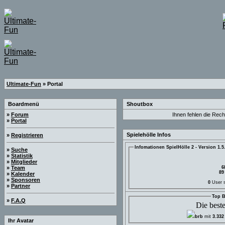
Ultimate-Fun
» Portal
Boardmenü
Shoutbox
»
Forum
Ihnen fehlen die Rech
»
Portal
Spielehölle Infos
»
Registrieren
Infomationen SpielHölle 2 - Version 1.5
»
Suche
»
Statistik
»
Mitglieder
6
»
Team
»
Kalender
»
Sponsoren
0
User si
»
Partner
Top B
»
F.A.Q
Die best
brb
mit
3.332
Ihr Avatar