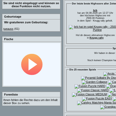
Sie sind nicht eingeloggt und können so
Der letzte beste Highscore aller Zeit
diese Funktion nicht nutzen.
brb
hat am 04.08.2026 um 12:27 Uhr
den höchsten Highscore mit
Geburtstage
2500.00 Punkten
in dem Spiel - Knugg rally geholt.
Wir gratulieren zum Geburtstag:
tueauss
(61)
Hol dir diesen ultimativen Highscore
in
Knugg rally
Fische
Sp
Wir haben in dieser
Noch keinen Champion hat
Die 25 neuesten Spiele
Forenliste
Ihnen fehlen die Rechte dazu um den Inhalt
dieser Box zu sehen.