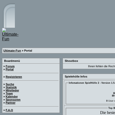
Ultimate-Fun
» Portal
Boardmenü
Shoutbox
»
Forum
Ihnen fehlen die Rech
»
Portal
Spielehölle Infos
»
Registrieren
Infomationen SpielHölle 2 - Version 1.5
»
Suche
»
Statistik
»
Mitglieder
6
»
Team
»
Kalender
»
Sponsoren
0
User si
»
Partner
Top B
»
F.A.Q
Die best