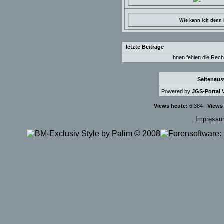
Wie kann ich denn i
letzte Beiträge
Ihnen fehlen die Rech
Seitenau
Powered by
JGS-Portal V
Views heute:
6.384 |
Views
Impress