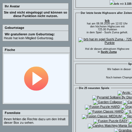
brb
mit
3.335
Ihr Avatar
Sie sind nicht eingeloggt und können so
Der letzte beste Highscore aller Zeite
diese Funktion nicht nutzen.
brb
hat am 08.08.2026 um 12:02 Uhr
den höchsten Highscore mit
Geburtstage
725.00 Punkten
in dem Spiel - Sushi Zuma geholt.
Wir gratulieren zum Geburtstag:
Heute hat kein Mitglied Geburtstag.
Hol dir diesen ultimativen Highscore
Fische
in
Sushi Zuma
Sp
Wir haben in dieser
Noch keinen Champio
Die 25 neuesten Spiele
Forenliste
Ihnen fehlen die Rechte dazu um den Inhalt
dieser Box zu sehen.