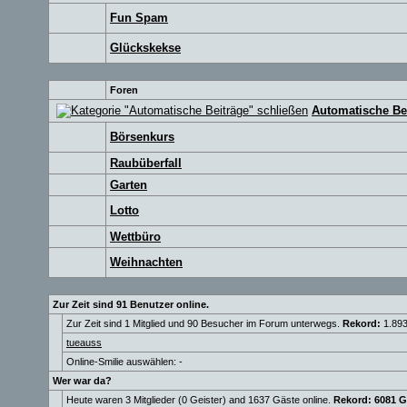
Fun Spam
Glückskekse
Foren
Automatische Be
Börsenkurs
Raubüberfall
Garten
Lotto
Wettbüro
Weihnachten
Zur Zeit sind 91 Benutzer online.
Zur Zeit sind 1 Mitglied und 90 Besucher im Forum unterwegs.
Rekord:
1.893
tueauss
Online-Smilie auswählen: -
Wer war da?
Heute waren 3 Mitglieder (0 Geister) and 1637 Gäste online.
Rekord: 6081 G