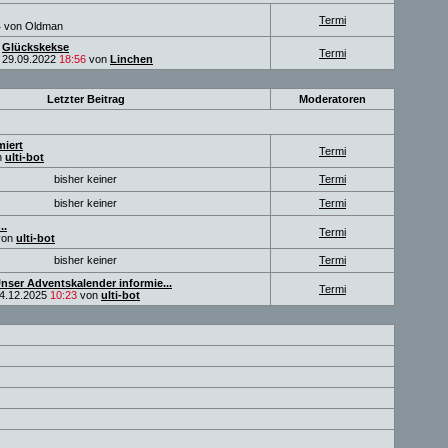
Termi
4
von Oldman
Glückskekse
Termi
29.09.2022
18:56
von
Linchen
Letzter Beitrag
Moderatoren
miert
Termi
n
ulti-bot
bisher keiner
Termi
bisher keiner
Termi
..
Termi
on
ulti-bot
bisher keiner
Termi
nser Adventskalender informie...
Termi
4.12.2025
10:23
von
ulti-bot