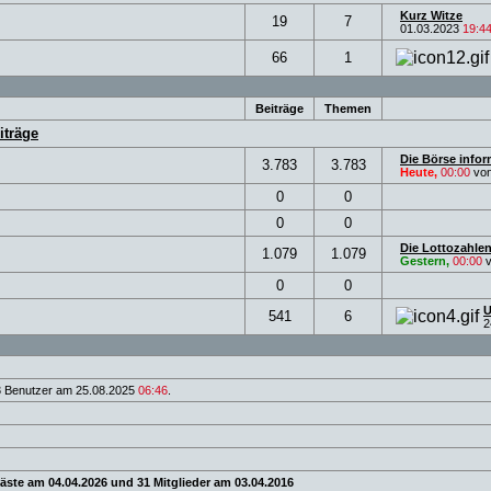
Kurz Witze
19
7
01.03.2023
19:4
66
1
Beiträge
Themen
iträge
Die Börse infor
3.783
3.783
Heute,
00:00
vo
0
0
0
0
Die Lottozahlen
1.079
1.079
Gestern,
00:00
v
0
0
U
541
6
2
 Benutzer am 25.08.2025
06:46
.
äste am 04.04.2026 und 31 Mitglieder am 03.04.2016