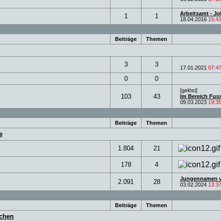
Arbeitsamt - Job
1
1
18.04.2016
15:4
Beiträge
Themen
3
3
17.01.2021
07:4
0
0
[gelöst]
103
43
Im Bereich Fuss
09.03.2023
19:3
Beiträge
Themen
e
1.804
21
178
4
Jungennamen v
2.091
28
03.02.2024
13:3
Beiträge
Themen
schen