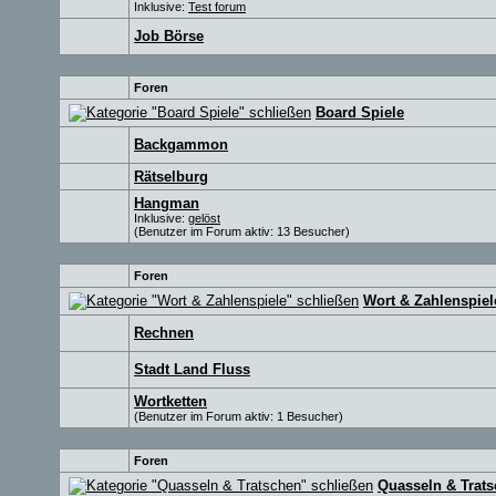
Inklusive:
Test forum
Job Börse
Foren
Board Spiele
Backgammon
Rätselburg
Hangman
Inklusive:
gelöst
(Benutzer im Forum aktiv: 13 Besucher)
Foren
Wort & Zahlenspiel
Rechnen
Stadt Land Fluss
Wortketten
(Benutzer im Forum aktiv: 1 Besucher)
Foren
Quasseln & Trat