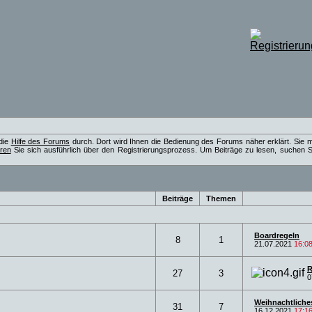
 die
Hilfe des Forums
durch. Dort wird Ihnen die Bedienung des Forums näher erklärt. Sie 
eren
Sie sich ausführlich über den Registrierungsprozess. Um Beiträge zu lesen, suchen Si
Beiträge
Themen
Boardregeln
8
1
21.07.2021
16:0
R
27
3
0
Weihnachtliches
31
7
16.12.2021
17:1