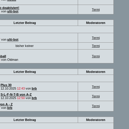
 deaktiviert!
Termi
1
von
ulti-bot
Letzter Beitrag
Moderatoren
Termi
7
von
ulti-bot
bisher keiner
Termi
ball
Termi
5
von Oldman
Letzter Beitrag
Moderatoren
Plus 30
Termi
12.10.2025
12:43
von
brb
S-L-F-N-T-B von A-Z
Termi
12.10.2025
12:50
von
brb
on A - Z
Termi
7
von
brb
Letzter Beitrag
Moderatoren