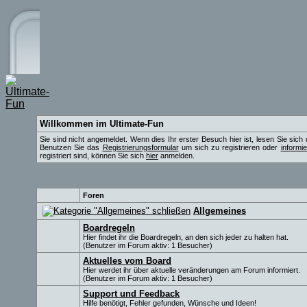
Willkommen im Ultimate-Fun
Sie sind nicht angemeldet. Wenn dies Ihr erster Besuch hier ist, lesen Sie sich
Benutzen Sie das
Registrierungsformular
um sich zu registrieren oder
informi
registriert sind, können Sie sich
hier
anmelden.
Foren
Allgemeines
Boardregeln
Hier findet ihr die Boardregeln, an den sich jeder zu halten hat.
(Benutzer im Forum aktiv: 1 Besucher)
Aktuelles vom Board
Hier werdet ihr über aktuelle veränderungen am Forum informiert.
(Benutzer im Forum aktiv: 1 Besucher)
Support und Feedback
Hilfe benötigt, Fehler gefunden, Wünsche und Ideen!