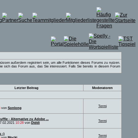
müssen außerdem registriert sein, um alle Funktionen dieses Forums zu nutzen.
e sich das Forum aus, das Sie interessiert. Falls Sie bereits in diesem Forum
Letzter Beitrag
Moderatoren
Termi
8
von
Sonlong
uffle - Alternative zu Adobe ...
Termi
7.02.2021
10:28
von
Diddi
 :)
Termi
6
von
Mocki