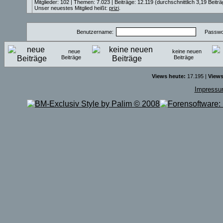
Mitglieder: 102 | Themen: 7.023 | Beiträge: 12.119 (durchschnittlich 3,19 Beitr
Unser neuestes Mitglied heißt:
prizi
.
Benutzername:
Passwor
neue
keine neuen
Beiträge
Beiträge
Views heute:
17.195 |
Views
Impress