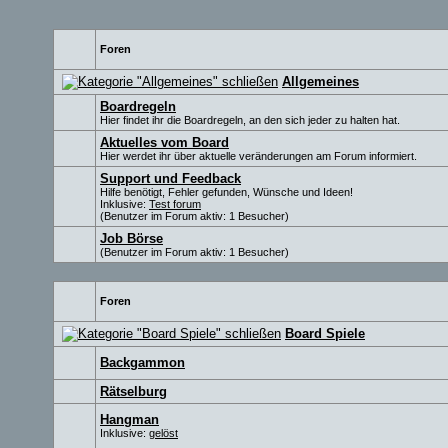
Foren
Allgemeines
Boardregeln
Hier findet ihr die Boardregeln, an den sich jeder zu halten hat.
Aktuelles vom Board
Hier werdet ihr über aktuelle veränderungen am Forum informiert.
Support und Feedback
Hilfe benötigt, Fehler gefunden, Wünsche und Ideen!
Inklusive:
Test forum
(Benutzer im Forum aktiv: 1 Besucher)
Job Börse
(Benutzer im Forum aktiv: 1 Besucher)
Foren
Board Spiele
Backgammon
Rätselburg
Hangman
Inklusive:
gelöst