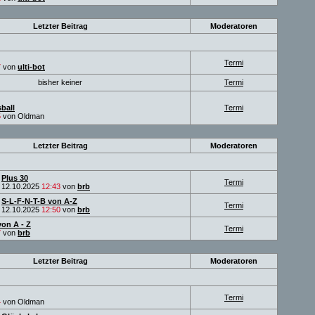
Letzter Beitrag
Moderatoren
Termi
7
von
ulti-bot
bisher keiner
Termi
ball
Termi
5
von Oldman
Letzter Beitrag
Moderatoren
Plus 30
Termi
12.10.2025
12:43
von
brb
S-L-F-N-T-B von A-Z
Termi
12.10.2025
12:50
von
brb
on A - Z
Termi
7
von
brb
Letzter Beitrag
Moderatoren
Termi
4
von Oldman