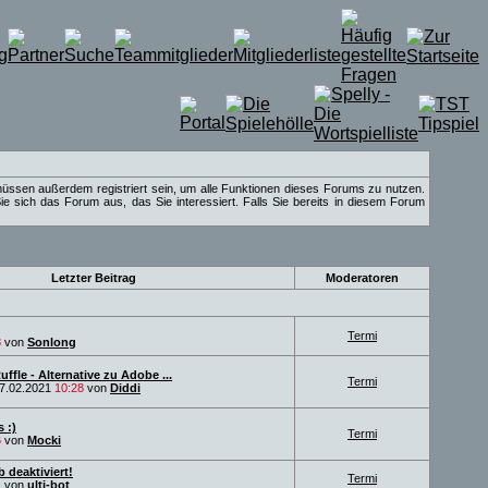
müssen außerdem registriert sein, um alle Funktionen dieses Forums zu nutzen.
e sich das Forum aus, das Sie interessiert. Falls Sie bereits in diesem Forum
Letzter Beitrag
Moderatoren
Termi
8
von
Sonlong
uffle - Alternative zu Adobe ...
Termi
7.02.2021
10:28
von
Diddi
 :)
Termi
6
von
Mocki
 deaktiviert!
Termi
1
von
ulti-bot