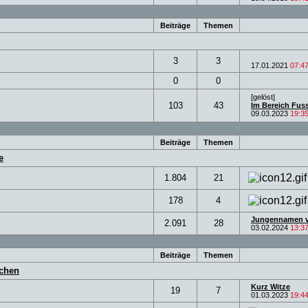
Beiträge
Themen
3
3
17.01.2021
07:4
0
0
[gelöst]
103
43
Im Bereich Fuss
09.03.2023
19:3
Beiträge
Themen
e
1.804
21
178
4
Jungennamen v
2.091
28
03.02.2024
13:3
Beiträge
Themen
schen
Kurz Witze
19
7
01.03.2023
19:4