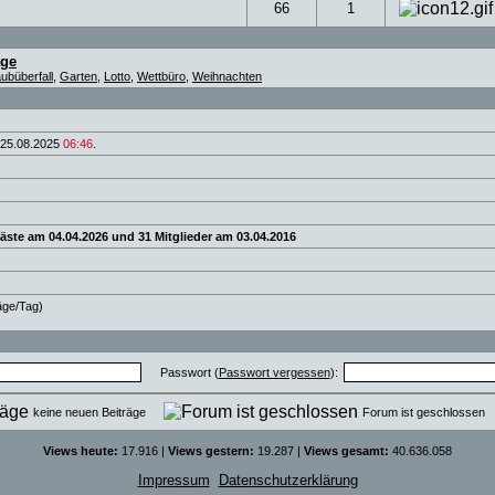
66
1
äge
ubüberfall
,
Garten
,
Lotto
,
Wettbüro
,
Weihnachten
 25.08.2025
06:46
.
äste am 04.04.2026 und 31 Mitglieder am 03.04.2016
räge/Tag)
Passwort (
Passwort vergessen
):
keine neuen Beiträge
Forum ist geschlosse
Views heute:
17.916 |
Views gestern:
19.287 |
Views gesamt:
40.636.058
Impressum
Datenschutzerklärung