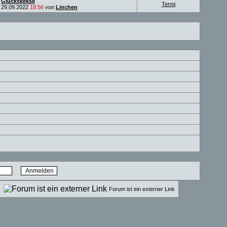
Glückskekse
Termi
29.09.2022
18:56
von
Linchen
n
Forum ist ein externer Link