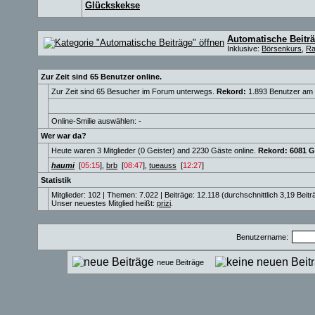
Glückskekse
Automatische Beitr
Inklusive:
Börsenkurs
,
Ra
Zur Zeit sind 65 Benutzer online.
Zur Zeit sind 65 Besucher im Forum unterwegs.
Rekord:
1.893 Benutzer am
Online-Smilie auswählen: -
Wer war da?
Heute waren 3 Mitglieder (0 Geister) and 2230 Gäste online.
Rekord: 6081 G
haumi
[
05:15
],
brb
[
08:47
],
tueauss
[
12:27
]
Statistik
Mitglieder: 102 | Themen: 7.022 | Beiträge: 12.118 (durchschnittlich 3,19 Beit
Unser neuestes Mitglied heißt:
prizi
.
Benutzername:
neue Beiträge