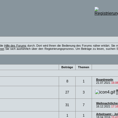
 die
Hilfe des Forums
durch. Dort wird Ihnen die Bedienung des Forums näher erklärt. Sie 
eren
Sie sich ausführlich über den Registrierungsprozess. Um Beiträge zu lesen, suchen Si
Beiträge
Themen
Boardregeln
8
1
21.07.2021
16:0
R
27
3
0
Weihnachtliches
31
7
16.12.2021
17:1
Arbeitsamt - Job
1
1
18.04.2016
15:4