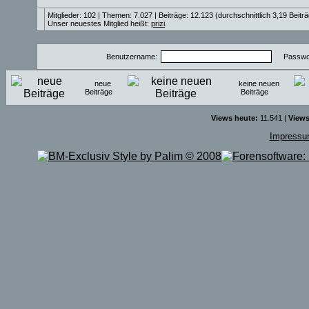
Mitglieder: 102 | Themen: 7.027 | Beiträge: 12.123 (durchschnittlich 3,19 Beitr
Unser neuestes Mitglied heißt:
prizi
.
Benutzername:
Passwor
neue
keine neuen
Beiträge
Beiträge
Views heute:
11.541 |
Views
Impress