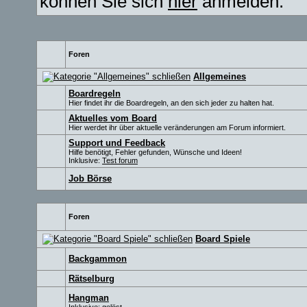
können Sie sich
hier
anmelden.
Foren
Allgemeines
Boardregeln
Hier findet ihr die Boardregeln, an den sich jeder zu halten hat.
Aktuelles vom Board
Hier werdet ihr über aktuelle veränderungen am Forum informiert.
Support und Feedback
Hilfe benötigt, Fehler gefunden, Wünsche und Ideen!
Inklusive:
Test forum
Job Börse
Foren
Board Spiele
Backgammon
Rätselburg
Hangman