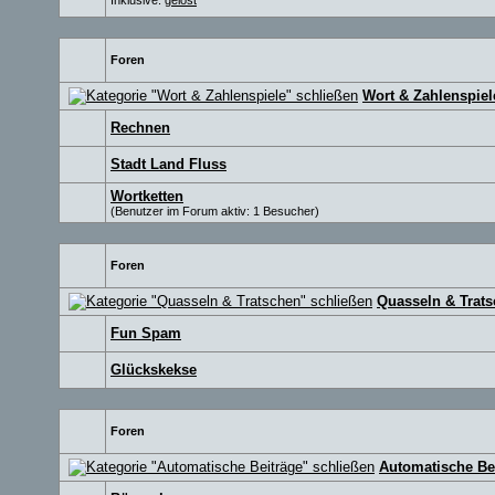
Inklusive:
gelöst
Foren
Wort & Zahlenspiel
Rechnen
Stadt Land Fluss
Wortketten
(Benutzer im Forum aktiv: 1 Besucher)
Foren
Quasseln & Trat
Fun Spam
Glückskekse
Foren
Automatische Be