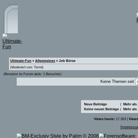
Ultimate-Fun
»
Allgemeines
» Job Börse
(Moderiert von:
Termi
)
(Benutzer im Forum aktiv: 1 Besucher)
Keine Themen seit
Neue Beiträge
(
Mehr als
Keine neuen Beiträge
(
Mehr als
Views heute:
17.303 |
Views
Impress