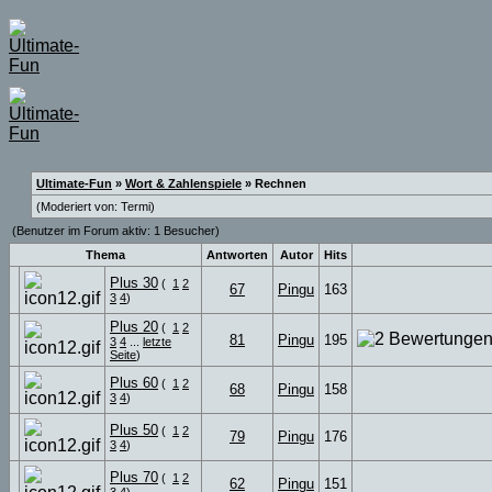
Ultimate-Fun
»
Wort & Zahlenspiele
» Rechnen
(Moderiert von:
Termi
)
(Benutzer im Forum aktiv: 1 Besucher)
Thema
Antworten
Autor
Hits
Plus 30
(
1
2
67
Pingu
163
3
4
)
Plus 20
(
1
2
81
Pingu
195
3
4
...
letzte
Seite
)
Plus 60
(
1
2
68
Pingu
158
3
4
)
Plus 50
(
1
2
79
Pingu
176
3
4
)
Plus 70
(
1
2
62
Pingu
151