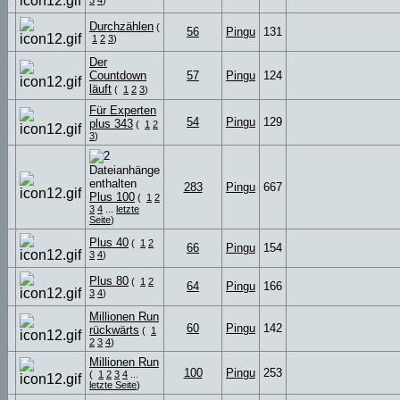
3
4
)
Durchzählen
(
56
Pingu
131
1
2
3
)
Der
Countdown
57
Pingu
124
läuft
(
1
2
3
)
Für Experten
54
Pingu
129
plus 343
(
1
2
3
)
283
Pingu
667
Plus 100
(
1
2
3
4
...
letzte
Seite
)
Plus 40
(
1
2
66
Pingu
154
3
4
)
Plus 80
(
1
2
64
Pingu
166
3
4
)
Millionen Run
60
Pingu
142
rückwärts
(
1
2
3
4
)
Millionen Run
100
Pingu
253
(
1
2
3
4
...
letzte Seite
)