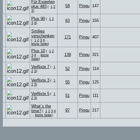
Für Experten
58
Pingu
147
plus 483
(
1
2
3
)
Plus 90
(
1
2
63
Pingu
155
3
4
)
Smilies
verschenken
171
Pingu
407
(
1
2
3
4
...
letzte Seite
)
Plus 10
(
1
2
139
Pingu
321
3
4
...
letzte
Seite
)
Verflixte 7
(
1
52
Pingu
114
2
3
)
Verflixte 3
(
1
55
Pingu
125
2
3
)
Verflixte 5
(
1
51
Pingu
111
2
3
)
What`s the
97
Pingu
217
time?
(
1
2
3
4
...
letzte Seite
)